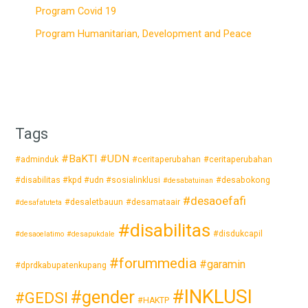
Program Covid 19
Program Humanitarian, Development and Peace
Tags
#BaKTI #UDN
#adminduk
#ceritaperubahan
#ceritaperubahan
#disabilitas #kpd #udn #sosialinklusi
#desabokong
#desabatuinan
#desaoefafi
#desaletbauun
#desamataair
#desafatuteta
#disabilitas
#disdukcapil
#desaoelatimo
#desapukdale
#forummedia
#garamin
#dprdkabupatenkupang
#INKLUSI
#gender
#GEDSI
#HAKTP