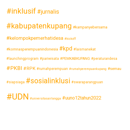
#inklusif
#jurnalis
#kabupatenkupang
#kampanyebersama
#kelompokpemerhatidesa
#kickoff
#kpd
#komnasperempuanindonesia
#laismanekat
#launchingprogram
#pariwisata
#PEMKABKUPANG
#peraturandesa
#PKBI
#RPK
#semau
#rumahperempuan
#rumahperempuankupang
#sosialinklusi
#siapsiaga
#swaraparangpuan
#UDN
#uuno12tahun2022
#universitasairlangga