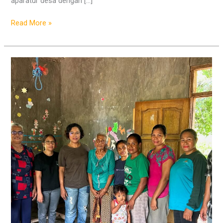
aparatur desa dengan […]
Read More »
Tim
Pengembangan
Usaha
UDN
Bentuk
Kelompok
Usaha
di
Desa
Oefafi
untuk
Atasi
Masalah
Ekonomi