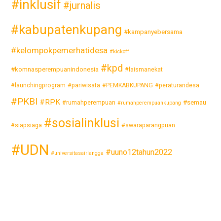
#inklusif
#jurnalis
#kabupatenkupang
#kampanyebersama
#kelompokpemerhatidesa
#kickoff
#kpd
#komnasperempuanindonesia
#laismanekat
#launchingprogram
#pariwisata
#PEMKABKUPANG
#peraturandesa
#PKBI
#RPK
#semau
#rumahperempuan
#rumahperempuankupang
#sosialinklusi
#siapsiaga
#swaraparangpuan
#UDN
#uuno12tahun2022
#universitasairlangga