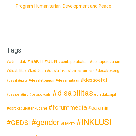
Program Humanitarian, Development and Peace
Tags
#BaKTI #UDN
#adminduk
#ceritaperubahan
#ceritaperubahan
#disabilitas #kpd #udn #sosialinklusi
#desabokong
#desabatuinan
#desaoefafi
#desaletbauun
#desamataair
#desafatuteta
#disabilitas
#disdukcapil
#desaoelatimo
#desapukdale
#forummedia
#garamin
#dprdkabupatenkupang
#INKLUSI
#gender
#GEDSI
#HAKTP