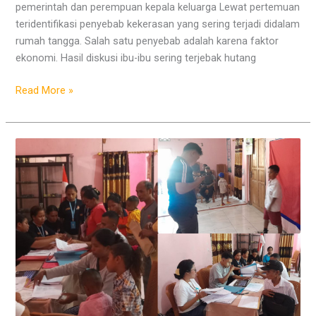
pemerintah dan perempuan kepala keluarga Lewat pertemuan
teridentifikasi penyebab kekerasan yang sering terjadi didalam
rumah tangga. Salah satu penyebab adalah karena faktor
ekonomi. Hasil diskusi ibu-ibu sering terjebak hutang
Read More »
Kolaborasi
Yayasan
UDN
Bersama
Pemkab
Kupang
Lakukan
Perekaman
KIA
di
Desa