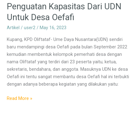
Penguatan Kapasitas Dari UDN
Penguatan
Kapasitas
Untuk Desa Oefafi
Dari
UDN
Artikel
/
user2
/
May 16, 2023
Untuk
Kupang, KPD Oliftataf- Ume Daya Nusantara(UDN) sendiri
Desa
baru mendampingi desa Oefafi pada bulan September 2022
Oefafi
kemudian membentuk kelompok pemerhati desa dengan
nama Oliftataf yang terdiri dari 23 peserta yaitu; ketua,
sekretaris, bendahara, dan anggota. Masuknya UDN ke desa
Oefafi ini tentu sangat membantu desa Oefafi hal ini terbukti
dengan adanya beberapa kegiatan yang dilakukan yaitu:
Read More »