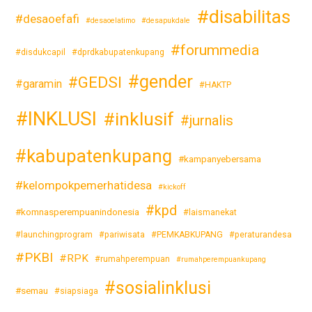
#disabilitas
#desaoefafi
#desaoelatimo
#desapukdale
#forummedia
#disdukcapil
#dprdkabupatenkupang
#gender
#GEDSI
#garamin
#HAKTP
#INKLUSI
#inklusif
#jurnalis
#kabupatenkupang
#kampanyebersama
#kelompokpemerhatidesa
#kickoff
#kpd
#komnasperempuanindonesia
#laismanekat
#launchingprogram
#pariwisata
#PEMKABKUPANG
#peraturandesa
#PKBI
#RPK
#rumahperempuan
#rumahperempuankupang
#sosialinklusi
#semau
#siapsiaga