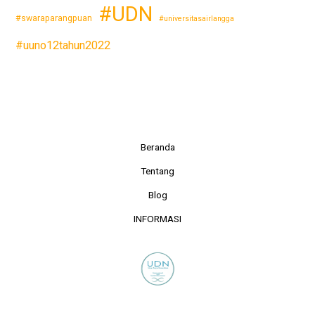
#UDN
#swaraparangpuan
#universitasairlangga
#uuno12tahun2022
Beranda
Tentang
Blog
INFORMASI