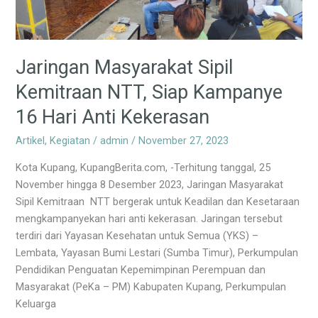
Siap
Kampanye
16
Hari
Jaringan Masyarakat Sipil
Anti
Kemitraan NTT, Siap Kampanye
Kekerasan
16 Hari Anti Kekerasan
Artikel
,
Kegiatan
/
admin
/
November 27, 2023
Kota Kupang, KupangBerita.com, -Terhitung tanggal, 25
November hingga 8 Desember 2023, Jaringan Masyarakat
Sipil Kemitraan NTT bergerak untuk Keadilan dan Kesetaraan
mengkampanyekan hari anti kekerasan. Jaringan tersebut
terdiri dari Yayasan Kesehatan untuk Semua (YKS) –
Lembata, Yayasan Bumi Lestari (Sumba Timur), Perkumpulan
Pendidikan Penguatan Kepemimpinan Perempuan dan
Masyarakat (PeKa – PM) Kabupaten Kupang, Perkumpulan
Keluarga