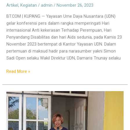
Artikel
,
Kegiatan
/
admin
/
November 26, 2023
BT.COM | KUPANG — Yayasan Ume Daya Nusantara (UDN)
gelar konferensi pers dalam rangka memperingati Hari
internasional Anti kekerasan Terhadap Perempuan, Hari
Penyandang Disabilitas dan hari Aids sedunia, pada Kamis 23
November 2023 bertempat di Kantor Yayasan UDN. Dalam
pertemuan di maksud hadir para narasumber yakni Simon
Sadi Open selaku Wakil Direktur UDN, Damaris Tnunay selaku
Read More »
Tujuh
Komunitas
Serentak
Kampanyekan
Kesetaraan
dan