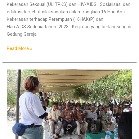
Kekerasan Seksual (UU TPKS) dan HIV/AIDS. Sosialisasi dan
edukasi tersebut dilaksanakan dalam rangkian 16 Hari Anti
Kekerasan terhadap Perempuan (16HAKtP) dan
Hari AIDS Sedunia tahun 2023. Kegiatan yang berlangsung di
Gedung Gereja
Read More »
16
Hari
Kampanye
HAKTP,
Warga
Semau
Antusias
Wujudkan
Kecamatan