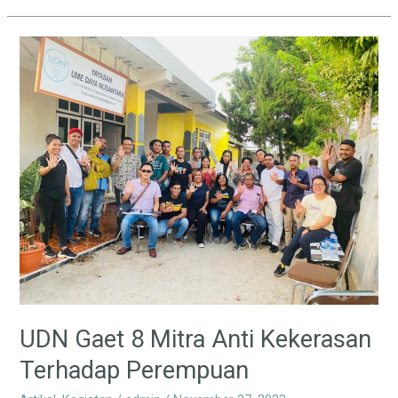
UDN
Gaet
8
Mitra
Anti
Kekerasan
Terhadap
Perempuan
UDN Gaet 8 Mitra Anti Kekerasan
Terhadap Perempuan