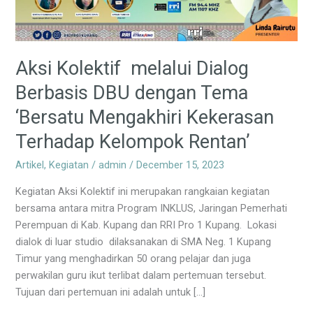
Tema
‘Bersatu
Mengakhiri
Kekerasan
Aksi Kolektif melalui Dialog
Terhadap
Berbasis DBU dengan Tema
Kelompok
Rentan’
‘Bersatu Mengakhiri Kekerasan
Terhadap Kelompok Rentan’
Artikel
,
Kegiatan
/
admin
/
December 15, 2023
Kegiatan Aksi Kolektif ini merupakan rangkaian kegiatan
bersama antara mitra Program INKLUS, Jaringan Pemerhati
Perempuan di Kab. Kupang dan RRI Pro 1 Kupang. Lokasi
dialok di luar studio dilaksanakan di SMA Neg. 1 Kupang
Timur yang menghadirkan 50 orang pelajar dan juga
perwakilan guru ikut terlibat dalam pertemuan tersebut.
Tujuan dari pertemuan ini adalah untuk […]