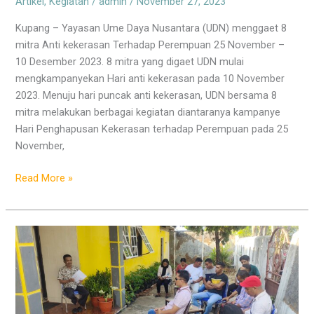
Artikel
,
Kegiatan
/
admin
/
November 27, 2023
Kupang – Yayasan Ume Daya Nusantara (UDN) menggaet 8
mitra Anti kekerasan Terhadap Perempuan 25 November –
10 Desember 2023. 8 mitra yang digaet UDN mulai
mengkampanyekan Hari anti kekerasan pada 10 November
2023. Menuju hari puncak anti kekerasan, UDN bersama 8
mitra melakukan berbagai kegiatan diantaranya kampanye
Hari Penghapusan Kekerasan terhadap Perempuan pada 25
November,
Read More »
Jaringan
Masyarakat
Sipil
Kemitraan
NTT,