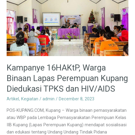
Warga
Binaan
Lapas
Perempuan
Kupang
Diedukasi
TPKS
dan
HIV/AIDS
Kampanye 16HAKtP, Warga
Binaan Lapas Perempuan Kupang
Diedukasi TPKS dan HIV/AIDS
Artikel
,
Kegiatan
/
admin
/
December 8, 2023
POS-KUPANG.COM, Kupang – Warga binaan pemasyarakatan
atau WBP pada Lembaga Pemasyarakatan Perempuan Kelas
IIB Kupang (Lapas Perempuan Kupang) mendapat sosialisasi
dan edukasi tentang Undang Undang Tindak Pidana