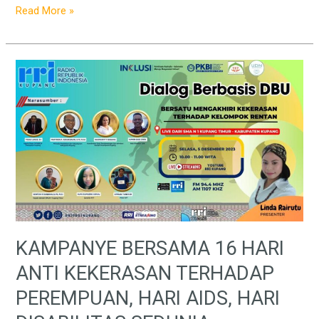
Read More »
KAMPANYE
BERSAMA
16
HARI
ANTI
KEKERASAN
TERHADAP
PEREMPUAN,
HARI
AIDS,
HARI
KAMPANYE BERSAMA 16 HARI
DISABILITAS
ANTI KEKERASAN TERHADAP
SEDUNIA.
PEREMPUAN, HARI AIDS, HARI