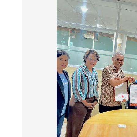
untuk
Penguatan
Kapasitas
Satgas
Tindak
Pidana
Kekerasan
Seksual
di
Kampus