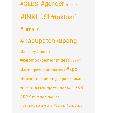
#gender
#GEDSI
#HAKTP
#INKLUSI
#inklusif
#jurnalis
#kabupatenkupang
#kampanyebersama
#kelompokpemerhatidesa
#kickoff
#kpd
#komnasperempuanindonesia
#laismanekat
#launchingprogram
#pariwisata
#PKBI
#PEMKABKUPANG
#peraturandesa
#RPK
#rumahperempuan
#semau
#siapsiaga
#rumahperempuankupang