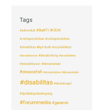
Tags
#BaKTI #UDN
#adminduk
#ceritaperubahan
#ceritaperubahan
#disabilitas #kpd #udn #sosialinklusi
#desabokong
#desabatuinan
#desafatuteta
#desaletbauun
#desamataair
#desaoefafi
#desaoelatimo
#desapukdale
#disabilitas
#disdukcapil
#dprdkabupatenkupang
#forummedia
#garamin