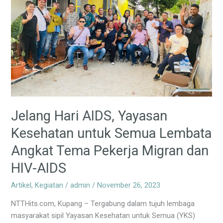
untuk
Semua
Lembata
Angkat
Tema
Pekerja
Migran
dan
HIV-
Jelang Hari AIDS, Yayasan
AIDS
Kesehatan untuk Semua Lembata
Angkat Tema Pekerja Migran dan
HIV-AIDS
Artikel
,
Kegiatan
/
admin
/
November 26, 2023
NTTHits.com, Kupang – Tergabung dalam tujuh lembaga
masyarakat sipil Yayasan Kesehatan untuk Semua (YKS)