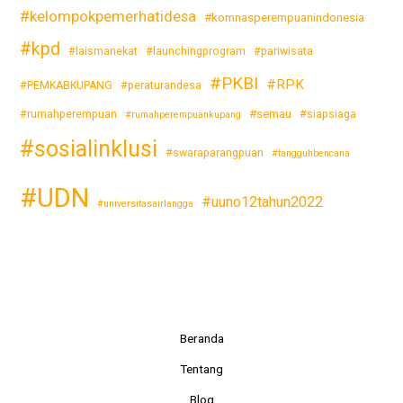
#kelompokpemerhatidesa
#komnasperempuanindonesia
#kpd
#laismanekat
#launchingprogram
#pariwisata
#PKBI
#RPK
#PEMKABKUPANG
#peraturandesa
#semau
#rumahperempuan
#siapsiaga
#rumahperempuankupang
#sosialinklusi
#swaraparangpuan
#tangguhbencana
#UDN
#uuno12tahun2022
#universitasairlangga
Beranda
Tentang
Blog