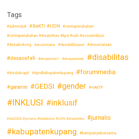
Tags
#BaKTI #UDN
#adminduk
#ceritaperubahan
#ceritaperubahan #disabilitas #kpd #udn #sosialinklusi
#desabokong
#desaletbauun
#desamataair
#desafatuteta
#disabilitas
#desaoefafi
#desaoenoni1
#desapukdale
#forummedia
#disdukcapil
#dprdkabupatenkupang
#gender
#GEDSI
#garamin
#HAKTP
#INKLUSI
#inklusif
#jurnalis
#iwd2026 #jurnalis #kolaborasi #UDN #disabilitas
#kabupatenkupang
#kampanyebersama