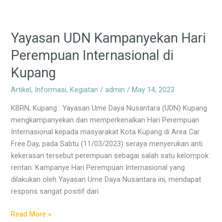
Yayasan
UDN
Yayasan UDN Kampanyekan Hari
Kampanyekan
Hari
Perempuan Internasional di
Perempuan
Kupang
Internasional
di
Artikel
,
Informasi
,
Kegiatan
/
admin
/
May 14, 2023
Kupang
KBRN, Kupang : Yayasan Ume Daya Nusantara (UDN) Kupang
mengkampanyekan dan memperkenalkan Hari Perempuan
Internasional kepada masyarakat Kota Kupang di Area Car
Free Day, pada Sabtu (11/03/2023) seraya menyerukan anti
kekerasan tersebut perempuan sebagai salah satu kelompok
rentan. Kampanye Hari Perempuan Internasional yang
dilakukan oleh Yayasan Ume Daya Nusantara ini, mendapat
respons sangat positif dari
Read More »