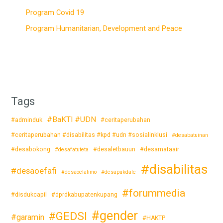
Program Covid 19
Program Humanitarian, Development and Peace
Tags
#BaKTI #UDN
#adminduk
#ceritaperubahan
#ceritaperubahan #disabilitas #kpd #udn #sosialinklusi
#desabatuinan
#desabokong
#desaletbauun
#desamataair
#desafatuteta
#disabilitas
#desaoefafi
#desaoelatimo
#desapukdale
#forummedia
#disdukcapil
#dprdkabupatenkupang
#gender
#GEDSI
#garamin
#HAKTP