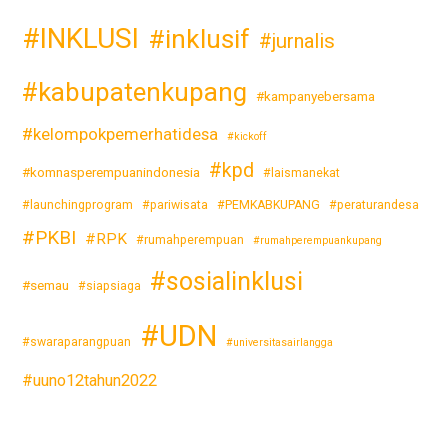
#INKLUSI
#inklusif
#jurnalis
#kabupatenkupang
#kampanyebersama
#kelompokpemerhatidesa
#kickoff
#kpd
#komnasperempuanindonesia
#laismanekat
#launchingprogram
#pariwisata
#PEMKABKUPANG
#peraturandesa
#PKBI
#RPK
#rumahperempuan
#rumahperempuankupang
#sosialinklusi
#semau
#siapsiaga
#UDN
#swaraparangpuan
#universitasairlangga
#uuno12tahun2022