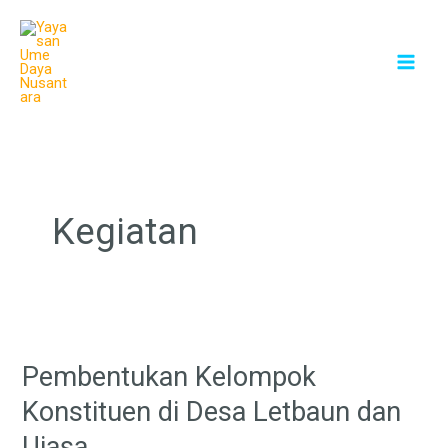
Skip
to
content
Kegiatan
Pembentukan
Kelompok
Pembentukan Kelompok
Konstituen
di
Konstituen di Desa Letbaun dan
Desa
Uiasa
Letbaun