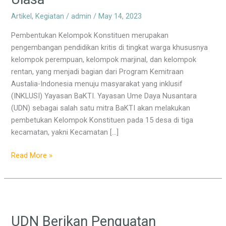
dan
Artikel
,
Kegiatan
/
admin
/
May 14, 2023
Uiasa
Pembentukan Kelompok Konstituen merupakan
pengembangan pendidikan kritis di tingkat warga khususnya
kelompok perempuan, kelompok marjinal, dan kelompok
rentan, yang menjadi bagian dari Program Kemitraan
Austalia-Indonesia menuju masyarakat yang inklusif
(INKLUSI) Yayasan BaKTI. Yayasan Ume Daya Nusantara
(UDN) sebagai salah satu mitra BaKTI akan melakukan
pembetukan Kelompok Konstituen pada 15 desa di tiga
kecamatan, yakni Kecamatan […]
Read More »
UDN
Berikan
UDN Berikan Penguatan
Penguatan