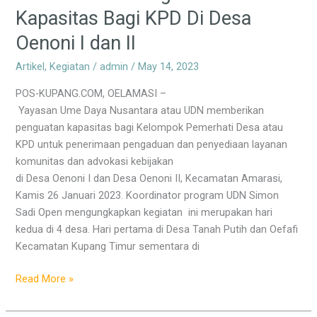
Kapasitas
Kapasitas Bagi KPD Di Desa
Bagi
Oenoni I dan II
KPD
Di
Artikel
,
Kegiatan
/
admin
/
May 14, 2023
Desa
Oenoni
POS-KUPANG.COM, OELAMASI –
I
Yayasan Ume Daya Nusantara atau UDN memberikan
dan
penguatan kapasitas bagi Kelompok Pemerhati Desa atau
II
KPD untuk penerimaan pengaduan dan penyediaan layanan
komunitas dan advokasi kebijakan
di Desa Oenoni I dan Desa Oenoni II, Kecamatan Amarasi,
Kamis 26 Januari 2023. Koordinator program UDN Simon
Sadi Open mengungkapkan kegiatan ini merupakan hari
kedua di 4 desa. Hari pertama di Desa Tanah Putih dan Oefafi
Kecamatan Kupang Timur sementara di
Read More »