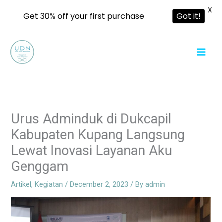
X
Get 30% off your first purchase
Got it!
Skip
to
content
Urus Adminduk di Dukcapil
Kabupaten Kupang Langsung
Lewat Inovasi Layanan Aku
Genggam
Artikel
,
Kegiatan
/
December 2, 2023
/ By
admin