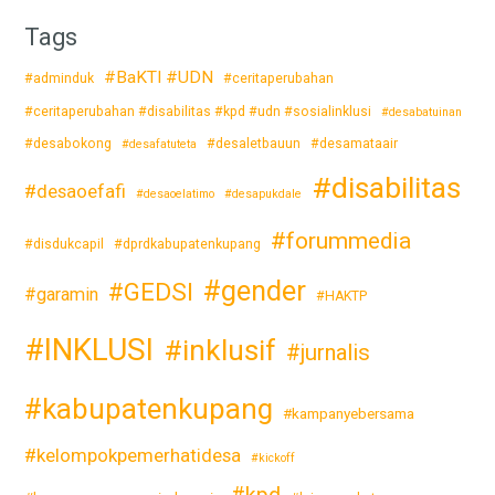
Tags
#BaKTI #UDN
#adminduk
#ceritaperubahan
#ceritaperubahan #disabilitas #kpd #udn #sosialinklusi
#desabatuinan
#desabokong
#desaletbauun
#desamataair
#desafatuteta
#disabilitas
#desaoefafi
#desaoelatimo
#desapukdale
#forummedia
#disdukcapil
#dprdkabupatenkupang
#gender
#GEDSI
#garamin
#HAKTP
#INKLUSI
#inklusif
#jurnalis
#kabupatenkupang
#kampanyebersama
#kelompokpemerhatidesa
#kickoff