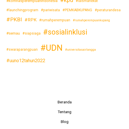
#kpd
#komnasperempuanindonesia
#laismanekat
#launchingprogram
#pariwisata
#PEMKABKUPANG
#peraturandesa
#PKBI
#RPK
#rumahperempuan
#rumahperempuankupang
#sosialinklusi
#semau
#siapsiaga
#UDN
#swaraparangpuan
#universitasairlangga
#uuno12tahun2022
Beranda
Tentang
Blog