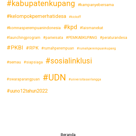
#kabupatenkupang
#kampanyebersama
#kelompokpemerhatidesa
#kickoff
#kpd
#komnasperempuanindonesia
#laismanekat
#launchingprogram
#pariwisata
#PEMKABKUPANG
#peraturandesa
#PKBI
#RPK
#rumahperempuan
#rumahperempuankupang
#sosialinklusi
#semau
#siapsiaga
#UDN
#swaraparangpuan
#universitasairlangga
#uuno12tahun2022
Beranda