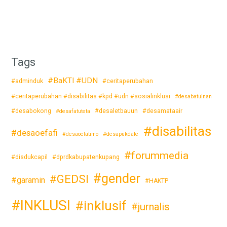
Tags
#BaKTI #UDN
#adminduk
#ceritaperubahan
#ceritaperubahan #disabilitas #kpd #udn #sosialinklusi
#desabatuinan
#desabokong
#desaletbauun
#desamataair
#desafatuteta
#disabilitas
#desaoefafi
#desaoelatimo
#desapukdale
#forummedia
#disdukcapil
#dprdkabupatenkupang
#gender
#GEDSI
#garamin
#HAKTP
#INKLUSI
#inklusif
#jurnalis