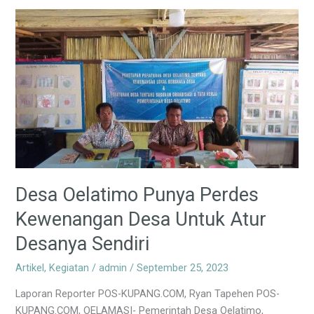
Desa
Oelatimo
Punya
Perdes
Kewenangan
Desa
Untuk
Atur
Desanya
Sendiri
Desa Oelatimo Punya Perdes
Kewenangan Desa Untuk Atur
Desanya Sendiri
Artikel
,
Kegiatan
/
admin
/
September 25, 2023
Laporan Reporter POS-KUPANG.COM, Ryan Tapehen POS-
KUPANG.COM, OELAMASI- Pemerintah Desa Oelatimo,