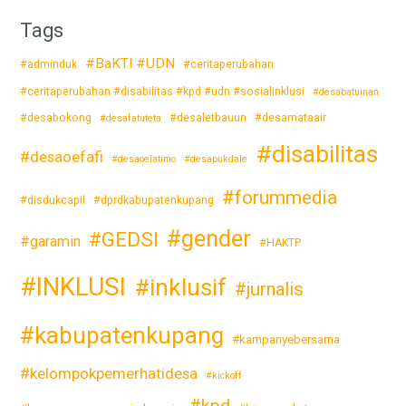
Tags
#BaKTI #UDN
#adminduk
#ceritaperubahan
#ceritaperubahan #disabilitas #kpd #udn #sosialinklusi
#desabatuinan
#desabokong
#desaletbauun
#desamataair
#desafatuteta
#disabilitas
#desaoefafi
#desaoelatimo
#desapukdale
#forummedia
#disdukcapil
#dprdkabupatenkupang
#gender
#GEDSI
#garamin
#HAKTP
#INKLUSI
#inklusif
#jurnalis
#kabupatenkupang
#kampanyebersama
#kelompokpemerhatidesa
#kickoff