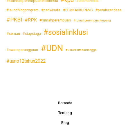
#kpd
#komnasperempuanindonesia
#laismanekat
#launchingprogram
#pariwisata
#PEMKABKUPANG
#peraturandesa
#PKBI
#RPK
#rumahperempuan
#rumahperempuankupang
#sosialinklusi
#semau
#siapsiaga
#UDN
#swaraparangpuan
#universitasairlangga
#uuno12tahun2022
Beranda
Tentang
Blog